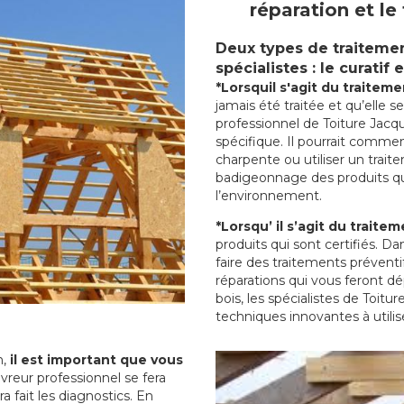
réparation et l
Deux types de traitemen
spécialistes : le curatif 
*Lorsquil s'agit du traiteme
jamais été traitée et qu’elle 
professionnel de Toiture Jacq
spécifique. Il pourrait comme
charpente ou utiliser un traite
badigeonnage des produits qui
l’environnement.
*Lorsqu’ il s’agit du traite
produits qui sont certifiés. Da
faire des traitements prévent
réparations qui vous feront d
bois, les spécialistes de Toit
techniques innovantes à utilis
n,
il est important que vous
vreur professionnel se fera
a fait les diagnostics. En