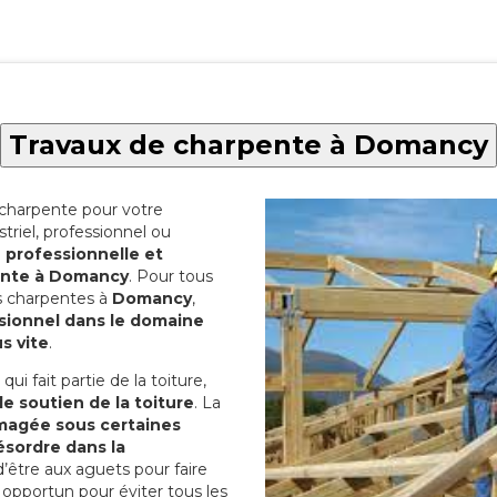
Travaux de charpente à Domancy
 charpente pour votre
riel, professionnel ou
e professionnelle et
pente à Domancy
. Pour tous
os charpentes à
Domancy
,
sionnel dans le domaine
s vite
.
ui fait partie de la toiture,
de soutien de la toiture
. La
agée sous certaines
ésordre dans la
 d’être aux aguets pour faire
opportun pour éviter tous les