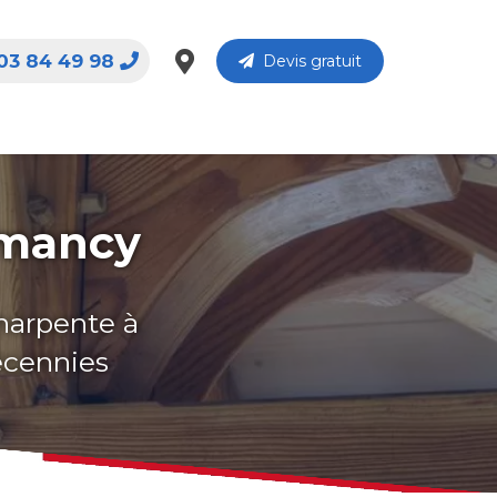
03 84 49 98
Devis gratuit
omancy
charpente à
écennies