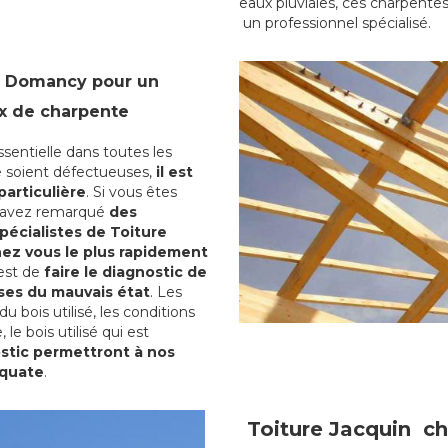
eaux pluviales, ces charpentes
un professionnel spécialisé.
à Domancy pour un
x de charpente
ssentielle dans toutes les
ne soient défectueuses,
il est
particulière
. Si vous êtes
s avez remarqué
des
pécialistes de Toiture
hez vous le plus rapidement
est de
faire le diagnostic de
uses du mauvais état
. Les
u bois utilisé, les conditions
 le bois utilisé qui est
stic permettront à nos
équate
.
Toiture Jacquin c