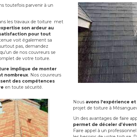
s toutefois parvenir à un
dans les travaux de toiture met
 expertise son ardeur au
satisfaction pour tout
etenue voit également sa
 surtout pas, demandez
qu'un de nos couvreurs se
omplet de votre toiture.
iture implique de monter
ont nombreux
. Nos couvreurs
posent des compétences
re
en toute sécurité.
Nous
avons l'expérience et 
projet de toiture à Mésanguevi
Un des avantages de faire app
permet de déceler d’éventu
Faire appel à un professionne
les besoins de votre toiture. 