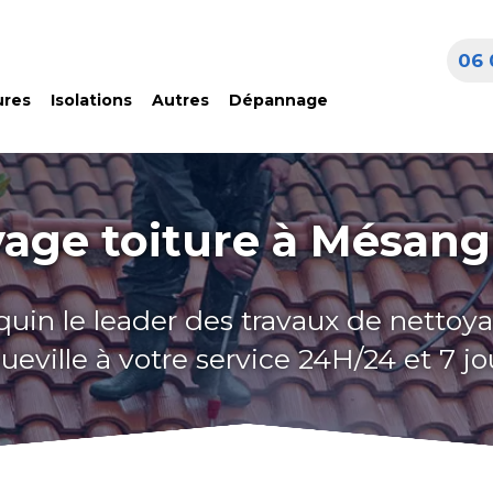
06 
ures
Isolations
Autres
Dépannage
age toiture à Mésang
quin le leader des travaux de nettoya
ville à votre service 24H/24 et 7 jo