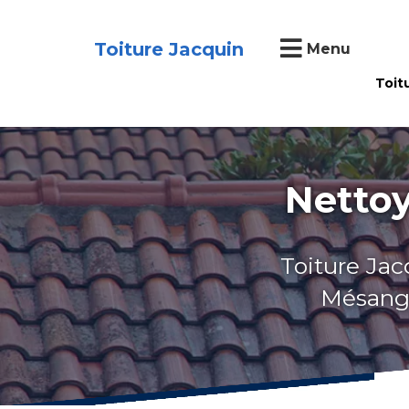
Toiture Jacquin
Menu
Toit
Nettoy
Toiture Jac
Mésangue