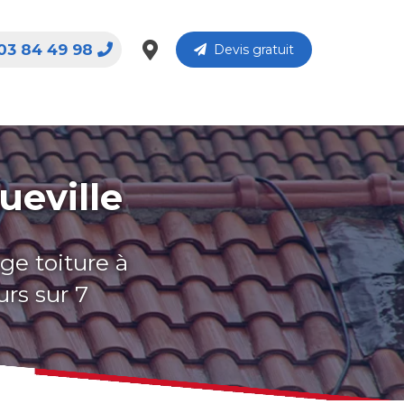
03 84 49 98
Devis gratuit
ueville
ge toiture à
urs sur 7