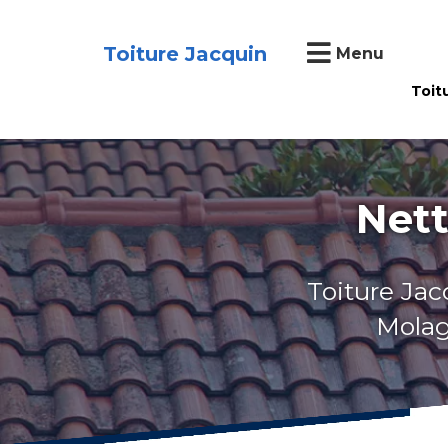
Toiture Jacquin
Menu
Toit
Nett
Toiture Jac
Molag