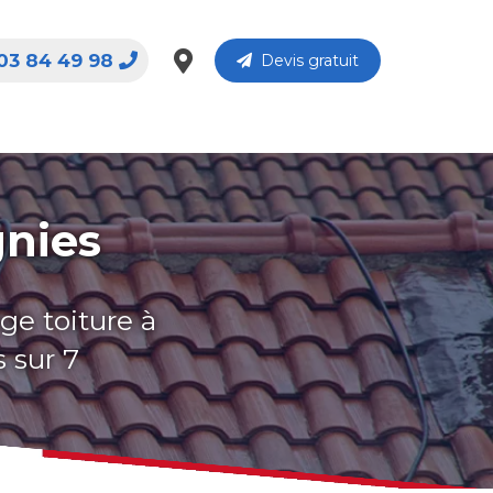
03 84 49 98
Devis gratuit
gnies
ge toiture à
 sur 7