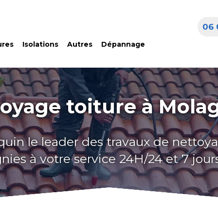
06 
ures
Isolations
Autres
Dépannage
oyage toiture à Mola
quin le leader des travaux de nettoya
nies à votre service 24H/24 et 7 jours