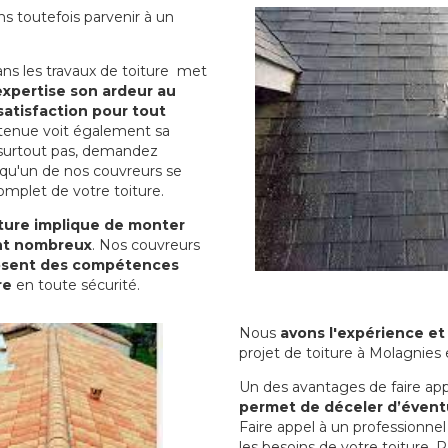
s toutefois parvenir à un
dans les travaux de toiture met
 expertise son ardeur au
satisfaction pour tout
etenue voit également sa
 surtout pas, demandez
qu'un de nos couvreurs se
omplet de votre toiture.
iture implique de monter
ont nombreux
. Nos couvreurs
posent des compétences
re
en toute sécurité.
Nous
avons l'expérience et 
projet de toiture à Molagnies 
Un des avantages de faire app
permet de déceler d’éventu
Faire appel à un professionne
les besoins de votre toiture. 