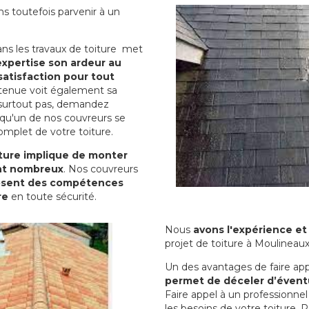
s toutefois parvenir à un
dans les travaux de toiture met
 expertise son ardeur au
satisfaction pour tout
etenue voit également sa
 surtout pas, demandez
qu'un de nos couvreurs se
omplet de votre toiture.
iture implique de monter
ont nombreux
. Nos couvreurs
posent des compétences
re
en toute sécurité.
Nous
avons l'expérience et 
projet de toiture à Moulineaux
Un des avantages de faire app
permet de déceler d’éventu
Faire appel à un professionne
les besoins de votre toiture. 