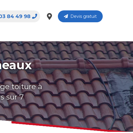
03 84 49 98
Devis gratuit
neaux
ge toiture à
s sur 7