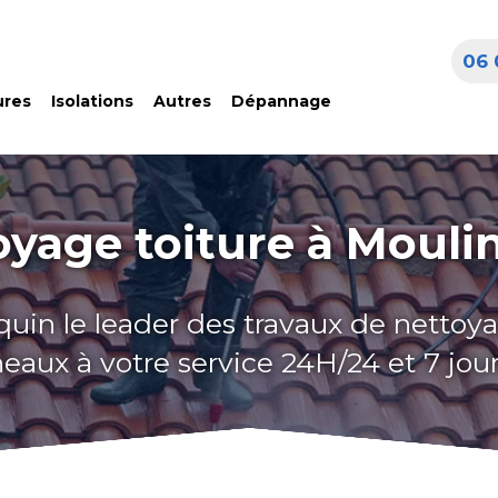
06 
ures
Isolations
Autres
Dépannage
oyage toiture à Mouli
quin le leader des travaux de nettoya
eaux à votre service 24H/24 et 7 jour