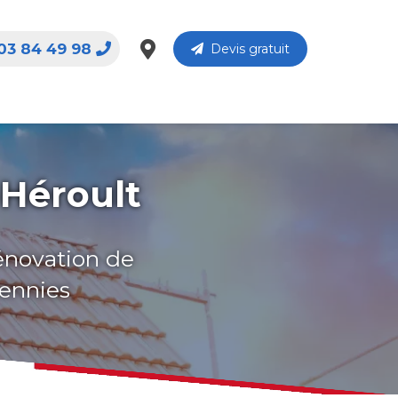
03 84 49 98
Devis gratuit
-Héroult
rénovation de
cennies