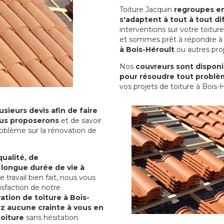
Toiture Jacquin
regroupes en 
s'adaptent à tout à tout dif
interventions sur votre toit
et sommes prêt à répondre à 
à Bois-Héroult
ou autres proj
Nos
couvreurs sont disponib
pour résoudre tout problè
vos projets de toiture à Bois-H
sieurs devis afin de faire
us proposerons
et de savoir
oblème sur la rénovation de
qualité, de
 longue durée de vie à
le travail bien fait, nous vous
sfaction de notre
ation de toiture à Bois-
z aucune crainte à vous en
toiture
sans hésitation.