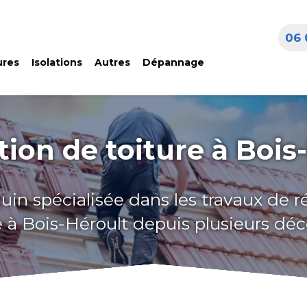
06 
ures
Isolations
Autres
Dépannage
ion de toiture à Bois
uin spécialisée dans les travaux de 
e à Bois-Héroult depuis plusieurs dé