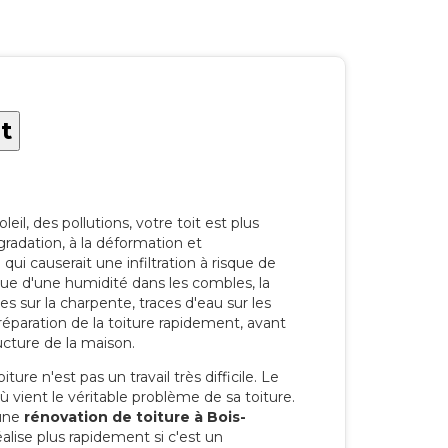
t
eil, des pollutions, votre toit est plus
radation, à la déformation et
i causerait une infiltration à risque de
rque d'une humidité dans les combles, la
res sur la charpente, traces d'eau sur les
a réparation de la toiture rapidement, avant
ucture de la maison.
ure n'est pas un travail très difficile. Le
'où vient le véritable problème de sa toiture.
 une
rénovation de toiture à Bois-
alise plus rapidement si c'est un