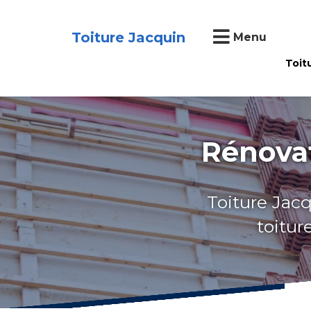
Toiture Jacquin
Menu
Toit
Rénovat
Toiture Jacq
toitur