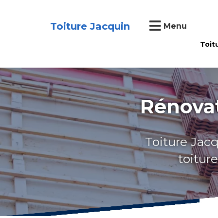
Toiture Jacquin
Menu
Toit
Rénovat
Toiture Jacq
toitur