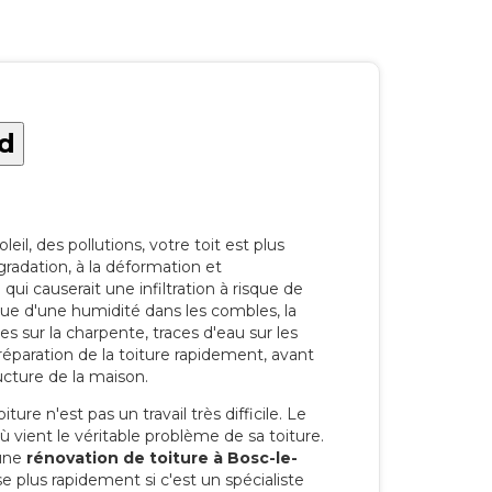
rd
eil, des pollutions, votre toit est plus
radation, à la déformation et
i causerait une infiltration à risque de
rque d'une humidité dans les combles, la
res sur la charpente, traces d'eau sur les
a réparation de la toiture rapidement, avant
ucture de la maison.
ure n'est pas un travail très difficile. Le
'où vient le véritable problème de sa toiture.
 une
rénovation de toiture à Bosc-le-
e plus rapidement si c'est un spécialiste