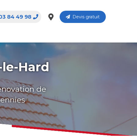
03 84 49 98
Devis gratuit
-le-Hard
rénovation de
cennies