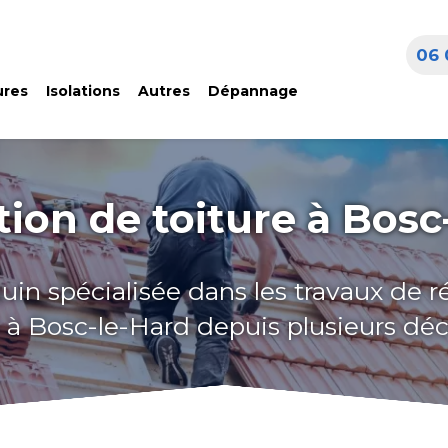
06 
ures
Isolations
Autres
Dépannage
ion de toiture à Bosc
uin spécialisée dans les travaux de 
e à Bosc-le-Hard depuis plusieurs dé