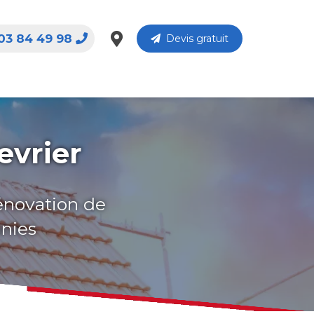
03 84 49 98
Devis gratuit
evrier
rénovation de
nnies