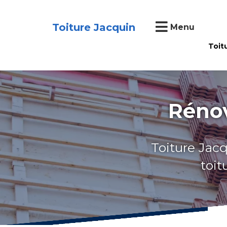
Toiture Jacquin
Menu
Toit
Rénov
Toiture Jacq
toit