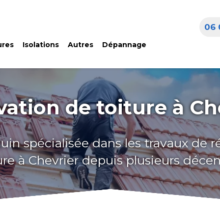
06 
ures
Isolations
Autres
Dépannage
ation de toiture à Ch
uin spécialisée dans les travaux de 
ure à Chevrier depuis plusieurs déce