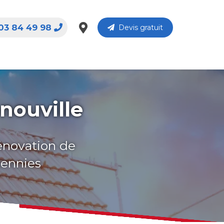
03 84 49 98
Devis gratuit
nouville
rénovation de
cennies