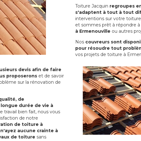
Toiture Jacquin
regroupes en 
s'adaptent à tout à tout dif
interventions sur votre toit
et sommes prêt à répondre à 
à Ermenouville
ou autres proj
Nos
couvreurs sont disponib
pour résoudre tout problè
vos projets de toiture à Ermen
sieurs devis afin de faire
us proposerons
et de savoir
oblème sur la rénovation de
qualité, de
 longue durée de vie à
le travail bien fait, nous vous
sfaction de notre
ation de toiture à
 n'ayez aucune crainte à
vaux de toiture
sans