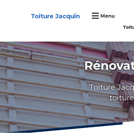
Toiture Jacquin
Menu
Toit
Rénovat
Toiture Jacq
toitur