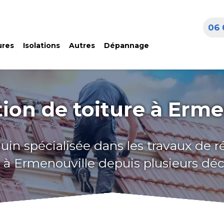
06 
ures
Isolations
Autres
Dépannage
ion de toiture à Erme
uin spécialisée dans les travaux de 
e à Ermenouville depuis plusieurs dé