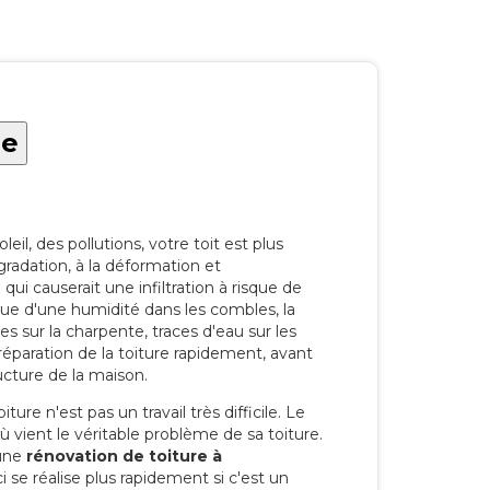
le
eil, des pollutions, votre toit est plus
radation, à la déformation et
i causerait une infiltration à risque de
rque d'une humidité dans les combles, la
res sur la charpente, traces d'eau sur les
a réparation de la toiture rapidement, avant
ucture de la maison.
ure n'est pas un travail très difficile. Le
'où vient le véritable problème de sa toiture.
 une
rénovation de toiture à
 se réalise plus rapidement si c'est un