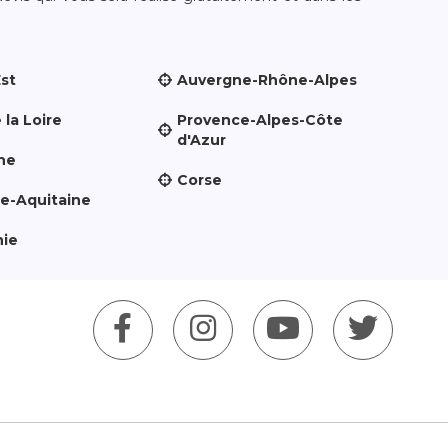
Est
Auvergne-Rhône-Alpes
 la Loire
Provence-Alpes-Côte
d'Azur
ne
Corse
le-Aquitaine
nie