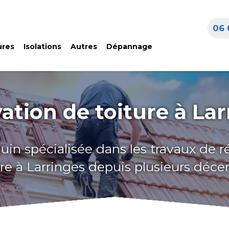
06 
ures
Isolations
Autres
Dépannage
ation de toiture à Lar
uin spécialisée dans les travaux de 
ure à Larringes depuis plusieurs déce