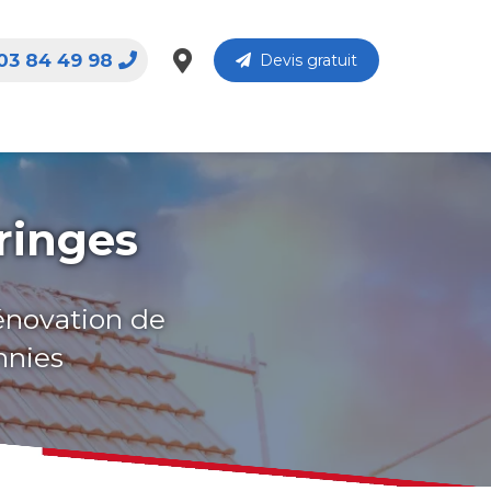
03 84 49 98
Devis gratuit
ringes
rénovation de
nnies