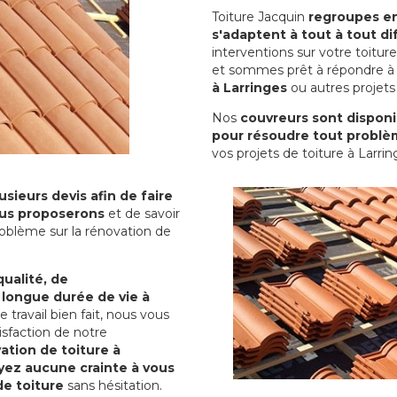
Toiture Jacquin
regroupes en 
s'adaptent à tout à tout dif
interventions sur votre toit
et sommes prêt à répondre à 
à Larringes
ou autres projets 
Nos
couvreurs sont disponib
pour résoudre tout problè
vos projets de toiture à Larrin
sieurs devis afin de faire
us proposerons
et de savoir
oblème sur la rénovation de
qualité, de
 longue durée de vie à
le travail bien fait, nous vous
sfaction de notre
ation de toiture à
yez aucune crainte à vous
de toiture
sans hésitation.