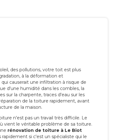
eil, des pollutions, votre toit est plus
radation, à la déformation et
i causerait une infiltration à risque de
rque d'une humidité dans les combles, la
res sur la charpente, traces d'eau sur les
a réparation de la toiture rapidement, avant
ucture de la maison.
ure n'est pas un travail très difficile. Le
'où vient le véritable problème de sa toiture.
 une
rénovation de toiture à Le Biot
 rapidement si c'est un spécialiste qui le