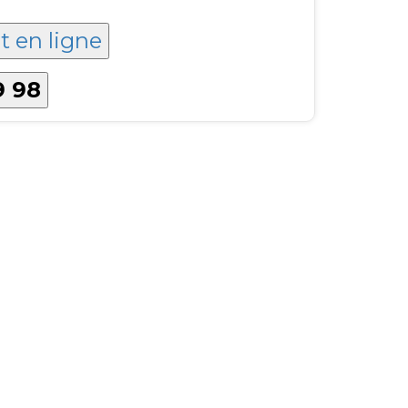
t en ligne
9 98