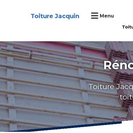
Toiture Jacquin
Menu
Toit
Réno
Toiture Jacq
toi