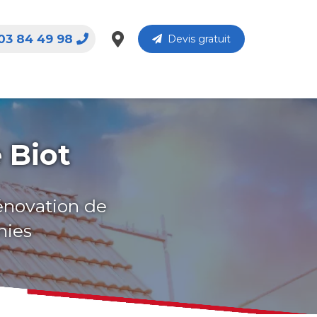
03 84 49 98
Devis gratuit
 Biot
rénovation de
nies