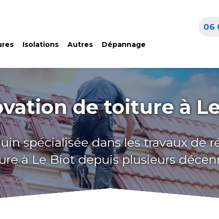
06 
ures
Isolations
Autres
Dépannage
vation de toiture à Le
uin spécialisée dans les travaux de 
ture à Le Biot depuis plusieurs décen