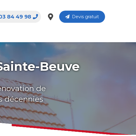
03 84 49 98
Devis gratuit
-Sainte-Beuve
rénovation de
rs décennies