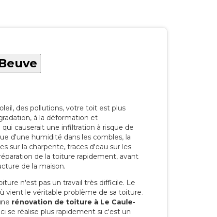
-Beuve
eil, des pollutions, votre toit est plus
radation, à la déformation et
i causerait une infiltration à risque de
rque d'une humidité dans les combles, la
res sur la charpente, traces d'eau sur les
a réparation de la toiture rapidement, avant
ucture de la maison.
ure n'est pas un travail très difficile. Le
'où vient le véritable problème de sa toiture.
 une
rénovation de toiture à Le Caule-
 se réalise plus rapidement si c'est un