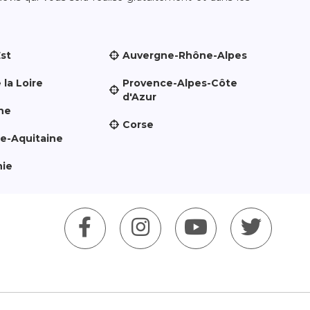
Est
Auvergne-Rhône-Alpes
 la Loire
Provence-Alpes-Côte
d'Azur
ne
Corse
le-Aquitaine
nie