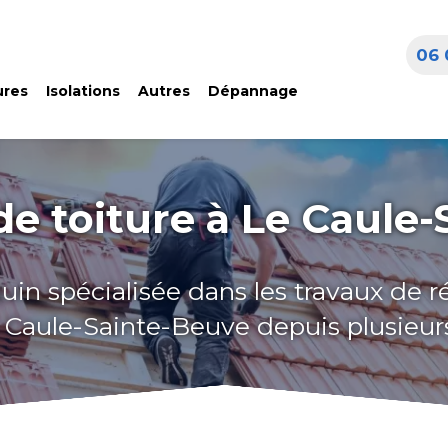
06 
ures
Isolations
Autres
Dépannage
e toiture à Le Caule
uin spécialisée dans les travaux de 
e Caule-Sainte-Beuve depuis plusieu