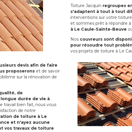
Toiture Jacquin
regroupes en 
s'adaptent à tout à tout dif
interventions sur votre toit
et sommes prêt à répondre à 
à Le Caule-Sainte-Beuve
ou
Nos
couvreurs sont disponib
pour résoudre tout problè
vos projets de toiture à Le C
sieurs devis afin de faire
us proposerons
et de savoir
oblème sur la rénovation de
qualité, de
 longue durée de vie à
le travail bien fait, nous vous
sfaction de notre
ation de toiture à Le
ance et n'ayez aucune
nt vos travaux de toiture