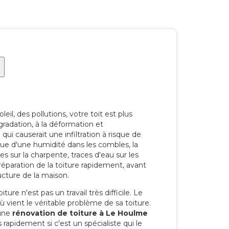
e
eil, des pollutions, votre toit est plus
radation, à la déformation et
i causerait une infiltration à risque de
rque d'une humidité dans les combles, la
res sur la charpente, traces d'eau sur les
a réparation de la toiture rapidement, avant
ucture de la maison.
ure n'est pas un travail très difficile. Le
'où vient le véritable problème de sa toiture.
 une
rénovation de toiture à Le Houlme
 rapidement si c'est un spécialiste qui le