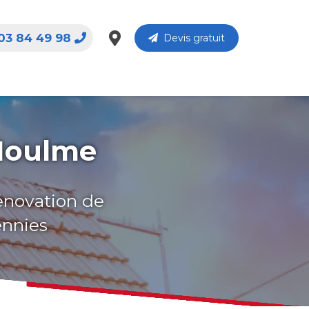
03 84 49 98
Devis gratuit
 Houlme
rénovation de
ennies