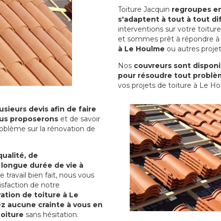
Toiture Jacquin
regroupes en 
s'adaptent à tout à tout dif
interventions sur votre toit
et sommes prêt à répondre à 
à Le Houlme
ou autres projet
Nos
couvreurs sont disponib
pour résoudre tout problè
vos projets de toiture à Le H
sieurs devis afin de faire
us proposerons
et de savoir
oblème sur la rénovation de
qualité, de
 longue durée de vie à
le travail bien fait, nous vous
sfaction de notre
ation de toiture à Le
ez aucune crainte à vous en
toiture
sans hésitation.