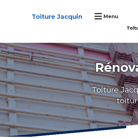
Toiture Jacquin
Menu
Toit
Rénova
Toiture Jacq
toitu