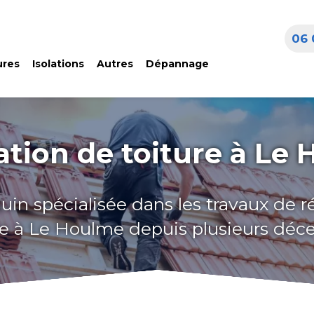
06 
ures
Isolations
Autres
Dépannage
tion de toiture à Le
uin spécialisée dans les travaux de 
re à Le Houlme depuis plusieurs déc