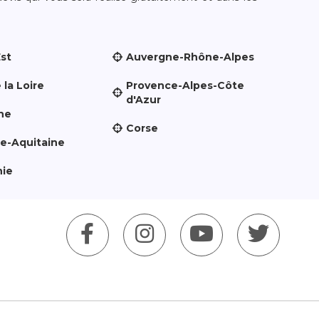
Est
Auvergne-Rhône-Alpes
 la Loire
Provence-Alpes-Côte
d'Azur
ne
Corse
le-Aquitaine
nie