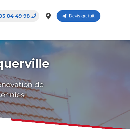
03 84 49 98
Devis gratuit
uerville
rénovation de
cennies