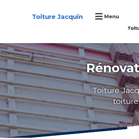
Toiture Jacquin
Menu
Toit
Rénovat
Toiture Jacq
toitur