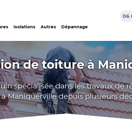
06 
ures
Isolations
Autres
Dépannage
ion de toiture à Maniq
uin spécialisée dans les travaux de 
e à Maniquerville depuis plusieurs dé