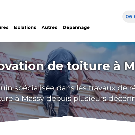
06 
ures
Isolations
Autres
Dépannage
vation de toiture à 
uin spécialisée dans les travaux de 
ture à Massy depuis plusieurs décen