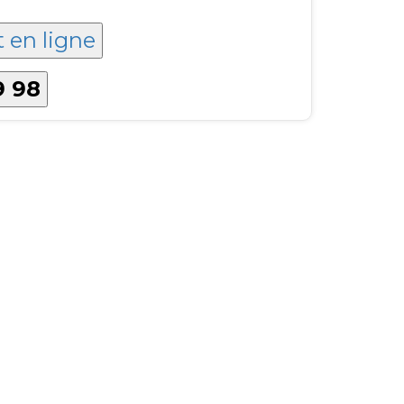
t en ligne
9 98