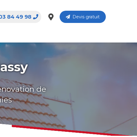
03 84 49 98
Devis gratuit
Massy
rénovation de
nies