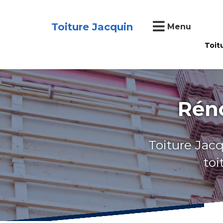
Toiture Jacquin
Menu
Toit
Réno
Toiture Jacq
toi