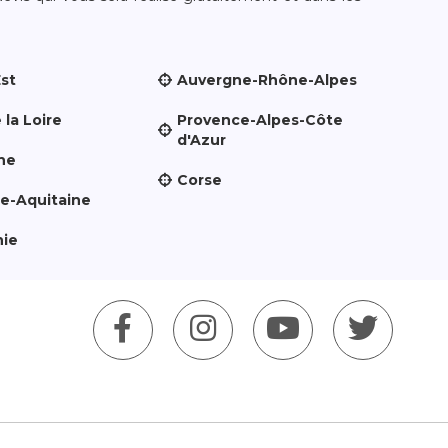
Est
Auvergne-Rhône-Alpes
 la Loire
Provence-Alpes-Côte
d'Azur
ne
Corse
le-Aquitaine
nie