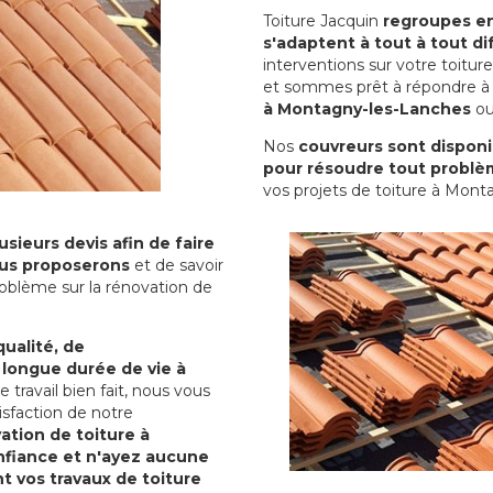
Toiture Jacquin
regroupes en 
s'adaptent à tout à tout dif
interventions sur votre toit
et sommes prêt à répondre à 
à Montagny-les-Lanches
ou
Nos
couvreurs sont disponib
pour résoudre tout problè
vos projets de toiture à Mont
sieurs devis afin de faire
us proposerons
et de savoir
oblème sur la rénovation de
qualité, de
 longue durée de vie à
le travail bien fait, nous vous
sfaction de notre
ation de toiture à
nfiance et n'ayez aucune
nt vos travaux de toiture