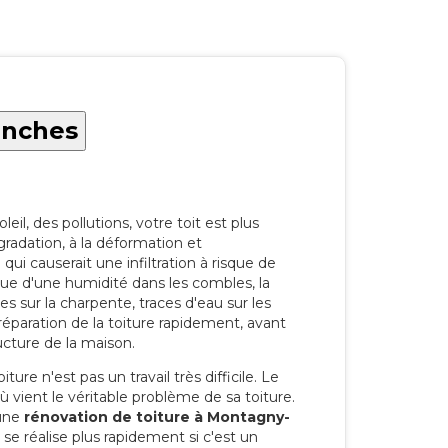
anches
eil, des pollutions, votre toit est plus
radation, à la déformation et
i causerait une infiltration à risque de
rque d'une humidité dans les combles, la
res sur la charpente, traces d'eau sur les
a réparation de la toiture rapidement, avant
ucture de la maison.
ure n'est pas un travail très difficile. Le
'où vient le véritable problème de sa toiture.
 une
rénovation de toiture à Montagny-
se réalise plus rapidement si c'est un