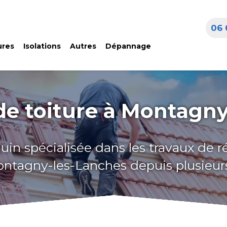
06 
ures
Isolations
Autres
Dépannage
de toiture à Montagny
uin spécialisée dans les travaux de 
ontagny-les-Lanches depuis plusieu