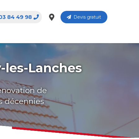
03 84 49 98
Devis gratuit
-les-Lanches
rénovation de
rs décennies