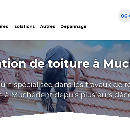
06 
ures
Isolations
Autres
Dépannage
tion de toiture à Mu
uin spécialisée dans les travaux de 
re à Muchedent depuis plusieurs déc