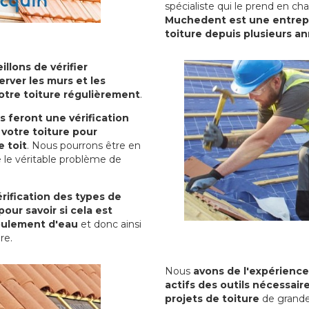
spécialiste qui le prend en ch
Muchedent est une entrepri
toiture depuis plusieurs a
illons de vérifier
erver les murs et les
votre toiture régulièrement
.
ls feront une vérification
votre toiture pour
 toit
. Nous pourrons être en
 le véritable problème de
rification des types de
pour savoir si cela est
oulement d'eau
et donc ainsi
ure.
Nous
avons de l'expérience
actifs des outils nécessai
projets de toiture
de grande