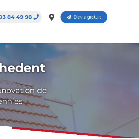
03 84 49 98
Devis gratuit
chedent
rénovation de
ennies