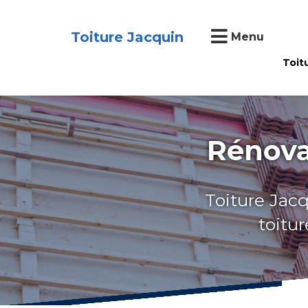
Toiture Jacquin
Menu
Toit
Rénova
Toiture Jacq
toitu