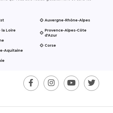
Est
Auvergne-Rhône-Alpes
 la Loire
Provence-Alpes-Côte
d'Azur
ne
Corse
le-Aquitaine
nie