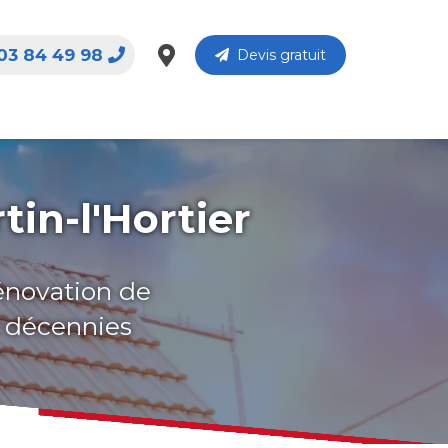
03 84 49 98
Devis gratuit
tin-l'Hortier
rénovation de
s décennies