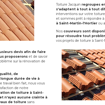
Toiture Jacquin
regroupes en 
s'adaptent à tout à tout dif
interventions sur votre toit
et sommes prêt à répondre à 
à Saint-Martin-l'Hortier
ou a
Nos
couvreurs sont disponib
pour résoudre tout problè
vos projets de toiture à Saint-M
sieurs devis afin de faire
us proposerons
et de savoir
oblème sur la rénovation de
qualité, de
 longue durée de vie à
le travail bien fait, nous vous
sfaction de notre
ation de toiture à Saint-
et n'ayez aucune crainte à
vaux de toiture
sans