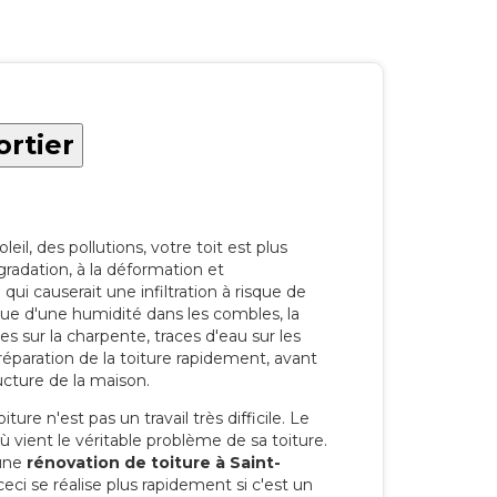
ortier
eil, des pollutions, votre toit est plus
radation, à la déformation et
i causerait une infiltration à risque de
rque d'une humidité dans les combles, la
res sur la charpente, traces d'eau sur les
a réparation de la toiture rapidement, avant
ucture de la maison.
ure n'est pas un travail très difficile. Le
'où vient le véritable problème de sa toiture.
 une
rénovation de toiture à Saint-
ci se réalise plus rapidement si c'est un