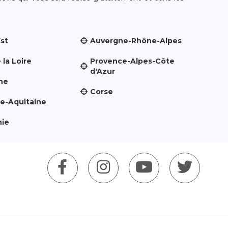
Est
Auvergne-Rhône-Alpes
 la Loire
Provence-Alpes-Côte
d'Azur
ne
Corse
le-Aquitaine
nie