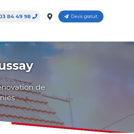
03 84 49 98
Devis gratuit
aussay
rénovation de
nnies