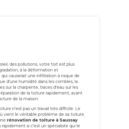
eil, des pollutions, votre toit est plus
radation, à la déformation et
i causerait une infiltration à risque de
rque d'une humidité dans les combles, la
res sur la charpente, traces d'eau sur les
a réparation de la toiture rapidement, avant
ucture de la maison.
ure n'est pas un travail très difficile. Le
'où vient le véritable problème de sa toiture.
 une
rénovation de toiture à Saussay
 rapidement si c'est un spécialiste qui le