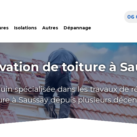
06 
ures
Isolations
Autres
Dépannage
ation de toiture à S
uin spécialisée dans les travaux de 
ure à Saussay depuis plusieurs déce