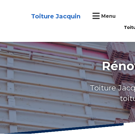
Toiture Jacquin
Menu
Toit
Rénov
Toiture Jacq
toit