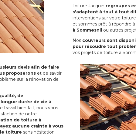
Toiture Jacquin
regroupes en 
s'adaptent à tout à tout dif
interventions sur votre toit
et sommes prêt à répondre à 
à Sommesnil
ou autres projet
Nos
couvreurs sont disponib
pour résoudre tout problè
vos projets de toiture à Somm
sieurs devis afin de faire
us proposerons
et de savoir
oblème sur la rénovation de
qualité, de
 longue durée de vie à
le travail bien fait, nous vous
sfaction de notre
ation de toiture à
'ayez aucune crainte à vous
de toiture
sans hésitation.