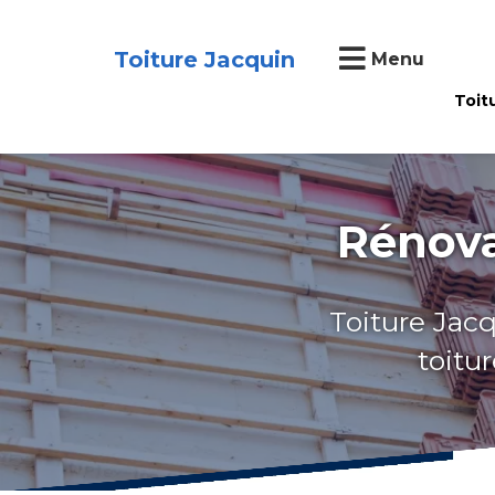
Toiture Jacquin
Menu
Toit
Rénova
Toiture Jacq
toitu