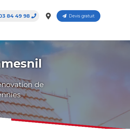
03 84 49 98
Devis gratuit
mmesnil
rénovation de
ennies