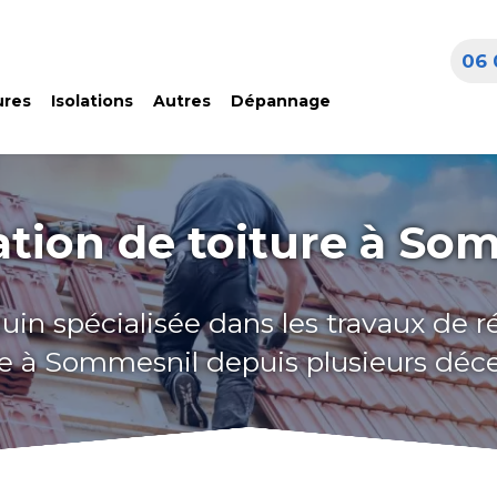
06 
ures
Isolations
Autres
Dépannage
tion de toiture à So
uin spécialisée dans les travaux de 
re à Sommesnil depuis plusieurs déc