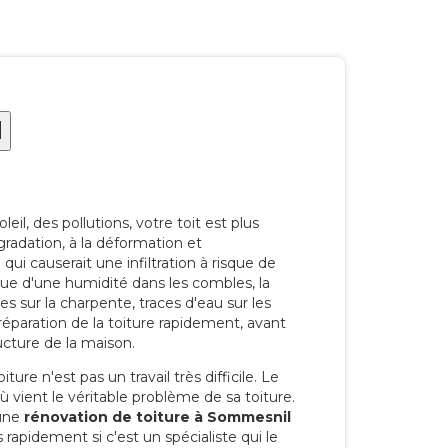
l
eil, des pollutions, votre toit est plus
radation, à la déformation et
i causerait une infiltration à risque de
rque d'une humidité dans les combles, la
res sur la charpente, traces d'eau sur les
a réparation de la toiture rapidement, avant
ucture de la maison.
ure n'est pas un travail très difficile. Le
'où vient le véritable problème de sa toiture.
 une
rénovation de toiture à Sommesnil
 rapidement si c'est un spécialiste qui le