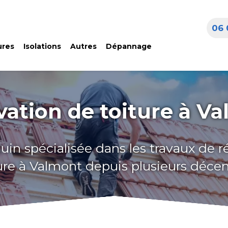
06 
ures
Isolations
Autres
Dépannage
ation de toiture à V
uin spécialisée dans les travaux de 
ure à Valmont depuis plusieurs déce