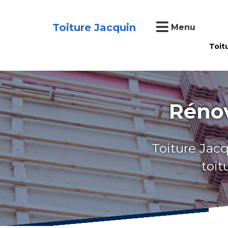
Toiture Jacquin
Menu
Toit
Rénov
Toiture Jacq
toit