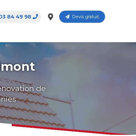
03 84 49 98
Devis gratuit
almont
rénovation de
nnies